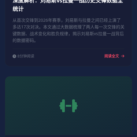
深度解析：刘易斯vs拉曼一战历史交锋数据全
统计
从首次交锋到2026年赛季，刘易斯与拉曼之间已经上演了
多达17次对决。本文通过大数据梳理了两人每一次交锋的关
键数据、战术变化和胜负规律，揭示刘易斯vs拉曼一战背后
的数据密码。
8分钟阅读
阅读全文