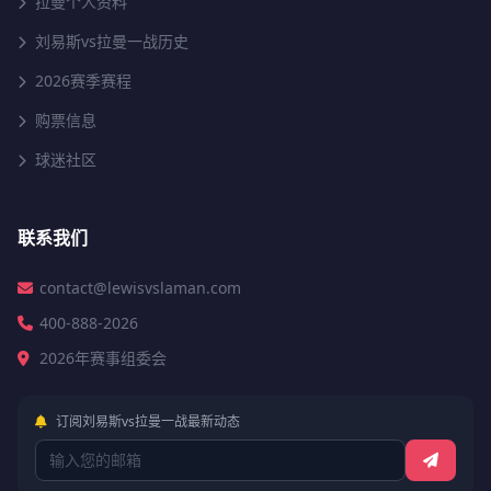
拉曼个人资料
刘易斯vs拉曼一战历史
2026赛季赛程
购票信息
球迷社区
联系我们
contact@lewisvslaman.com
400-888-2026
2026年赛事组委会
订阅刘易斯vs拉曼一战最新动态