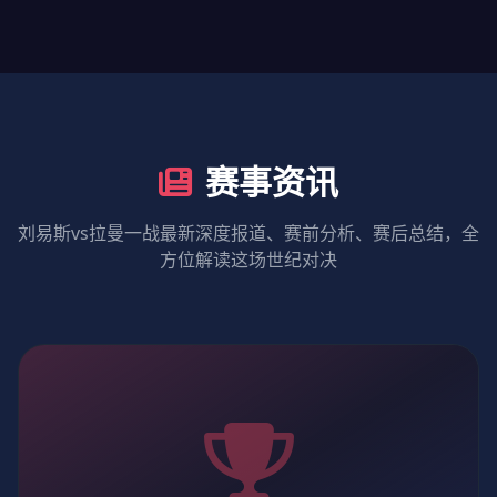
赛事资讯
刘易斯vs拉曼一战最新深度报道、赛前分析、赛后总结，全
方位解读这场世纪对决