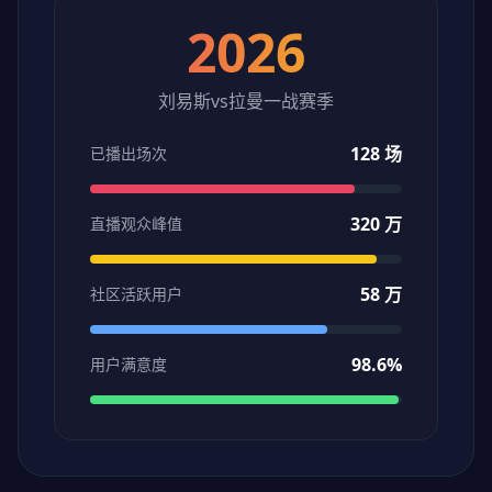
2026
刘易斯vs拉曼一战赛季
128 场
已播出场次
320 万
直播观众峰值
58 万
社区活跃用户
98.6%
用户满意度