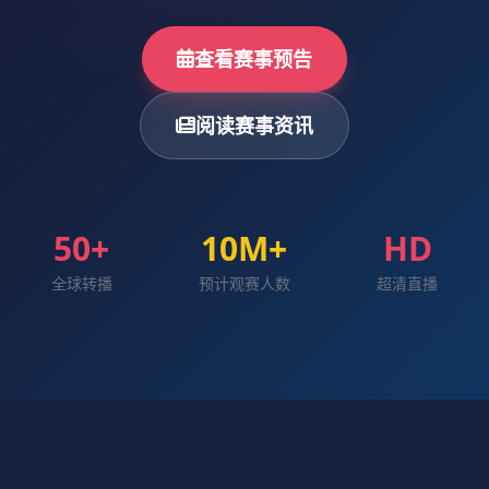
查看赛事预告
阅读赛事资讯
50+
10M+
HD
全球转播
预计观赛人数
超清直播