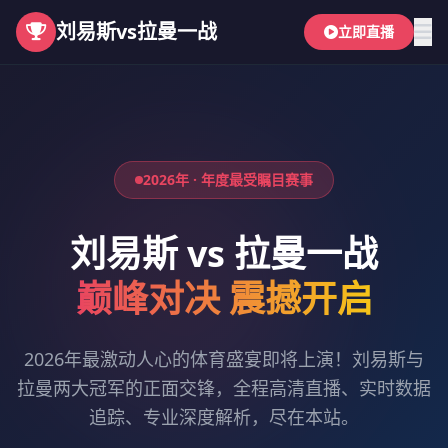
刘易斯vs拉曼一战
立即直播
2026年 · 年度最受瞩目赛事
刘易斯 vs 拉曼一战
巅峰对决 震撼开启
2026年最激动人心的体育盛宴即将上演！刘易斯与
拉曼两大冠军的正面交锋，全程高清直播、实时数据
追踪、专业深度解析，尽在本站。