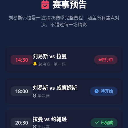
赛事预告
刘易斯vs拉曼一战2026赛季完整赛程，涵盖所有焦点对
决，不错过每一场精彩
刘易斯 vs 拉曼
14:30
进行中
总决赛 · 第一场
刘易斯 vs 威廉姆斯
18:00
待开始
半决赛
拉曼 vs 约翰逊
20:30
已完成
半决赛