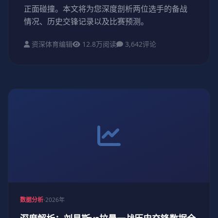
正面碰撞。本文将为您深度剖析两位选手的备战
情况、历史交锋记录以及比赛预测。
资深体育编辑
12.8万阅读
3,642评论
·
数据分析
2026年