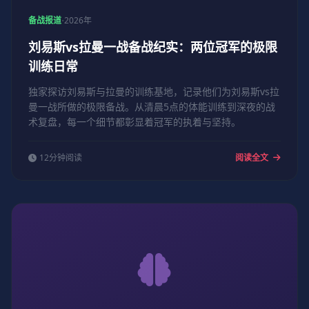
·
备战报道
2026年
刘易斯vs拉曼一战备战纪实：两位冠军的极限
训练日常
独家探访刘易斯与拉曼的训练基地，记录他们为刘易斯vs拉
曼一战所做的极限备战。从清晨5点的体能训练到深夜的战
术复盘，每一个细节都彰显着冠军的执着与坚持。
12分钟阅读
阅读全文