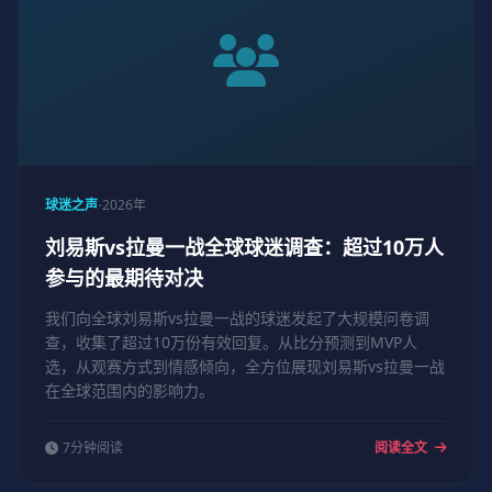
·
球迷之声
2026年
刘易斯vs拉曼一战全球球迷调查：超过10万人
参与的最期待对决
我们向全球刘易斯vs拉曼一战的球迷发起了大规模问卷调
查，收集了超过10万份有效回复。从比分预测到MVP人
选，从观赛方式到情感倾向，全方位展现刘易斯vs拉曼一战
在全球范围内的影响力。
7分钟阅读
阅读全文